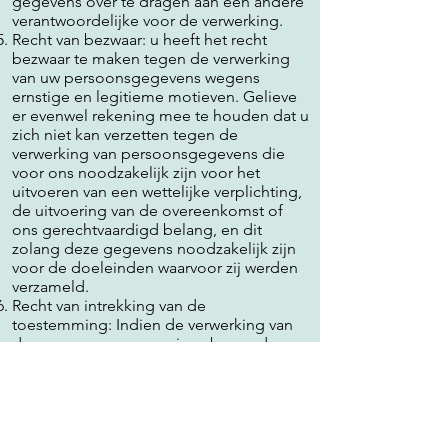
gegevens over te dragen aan een andere
verantwoordelijke voor de verwerking.
Recht van bezwaar: u heeft het recht
bezwaar te maken tegen de verwerking
van uw persoonsgegevens wegens
ernstige en legitieme motieven. Gelieve
er evenwel rekening mee te houden dat u
zich niet kan verzetten tegen de
verwerking van persoonsgegevens die
voor ons noodzakelijk zijn voor het
uitvoeren van een wettelijke verplichting,
de uitvoering van de overeenkomst of
ons gerechtvaardigd belang, en dit
zolang deze gegevens noodzakelijk zijn
voor de doeleinden waarvoor zij werden
verzameld.
Recht van intrekking van de
toestemming: Indien de verwerking van
de persoonsgegevens is gebaseerd op
de voorafgaande toestemming, beschikt
u over het recht deze toestemming in te
trekken. Deze persoonsgegevens zullen
dan enkel nog verwerkt worden indien wij
hiervoor over een andere rechtsgrond